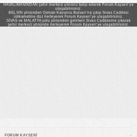
takip ederek Forum Kayseri’ye ulaşabilirsiniz.
HAVALİMANINDAN şehir merkezi yönünü takip ederek Forum Kayseri’ye
ulaşabilirsiniz.
BELSİN yönünden Osman Kavuncu Bulvarı’na çıkıp Sivas Caddesi
istikametine düz ilerleyerek Forum Kayseri’ye ulaşabilirsiniz.
SİVAS ve MALATYA yolu yönünden gelirken Sivas Caddesine çıkarak
şehir merkezi yönünde ilerleyerek Forum Kayseri’ye ulaşabilirsiniz.
FORUM KAYSERİ