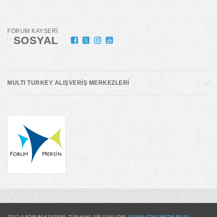
FORUM KAYSERİ
SOSYAL
MULTI TURKEY ALIŞVERİŞ MERKEZLERİ
2017 © FORUM KAYSERİ. TÜM HAKLARI SAKLIDIR.
AYDINLATMA METNİ
BİLGİ