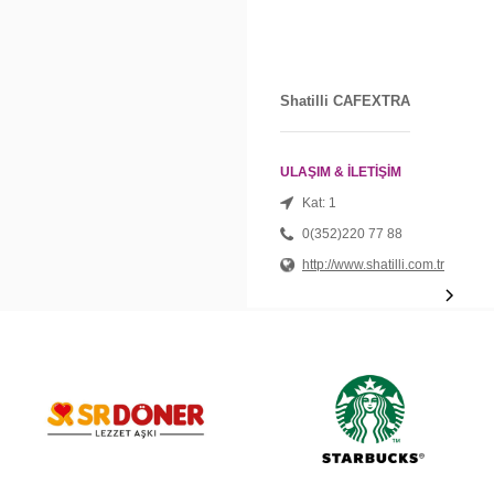
Shatilli CAFEXTRA
ULAŞIM & İLETİŞİM
Kat: 1
0(352)220 77 88
http://www.shatilli.com.tr