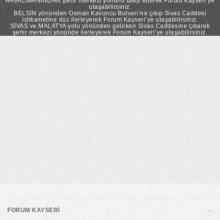
HAVALİMANINDAN şehir merkezi yönünü takip ederek Forum Kayseri’ye
ulaşabilirsiniz.
BELSİN yönünden Osman Kavuncu Bulvarı’na çıkıp Sivas Caddesi
istikametine düz ilerleyerek Forum Kayseri’ye ulaşabilirsiniz.
SİVAS ve MALATYA yolu yönünden gelirken Sivas Caddesine çıkarak
şehir merkezi yönünde ilerleyerek Forum Kayseri’ye ulaşabilirsiniz.
FORUM KAYSERİ