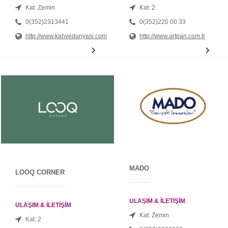
Kat: Zemin
Kat: 2
0(352)2313441
0(352)220 00 33
http://www.kahvedunyasi.com
http://www.artpan.com.tr
MADO
LOOQ CORNER
ULAŞIM & İLETİŞİM
ULAŞIM & İLETİŞİM
Kat: Zemin
Kat: 2