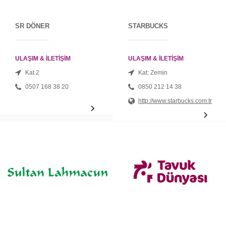
SR DÖNER
STARBUCKS
ULAŞIM & İLETİŞİM
ULAŞIM & İLETİŞİM
Kat 2
Kat: Zemin
0507 168 38 20
0850 212 14 38
http://www.starbucks.com.tr