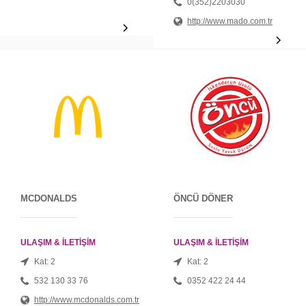
0(352)2203030
http://www.mado.com.tr
MCDONALDS
ÖNCÜ DÖNER
ULAŞIM & İLETİŞİM
ULAŞIM & İLETİŞİM
Kat: 2
Kat: 2
532 130 33 76
0352 422 24 44
http://www.mcdonalds.com.tr