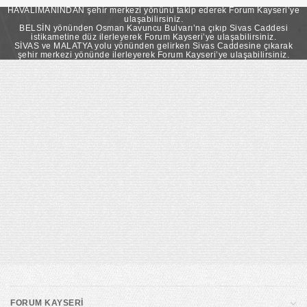
takip ederek Forum Kayseri’ye ulaşabilirsiniz.
HAVALİMANINDAN şehir merkezi yönünü takip ederek Forum Kayseri’ye
ulaşabilirsiniz.
BELSİN yönünden Osman Kavuncu Bulvarı’na çıkıp Sivas Caddesi
istikametine düz ilerleyerek Forum Kayseri’ye ulaşabilirsiniz.
SİVAS ve MALATYA yolu yönünden gelirken Sivas Caddesine çıkarak
şehir merkezi yönünde ilerleyerek Forum Kayseri’ye ulaşabilirsiniz.
FORUM KAYSERİ