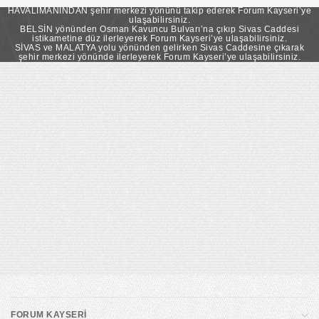
takip ederek Forum Kayseri’ye ulaşabilirsiniz.
HAVALİMANINDAN şehir merkezi yönünü takip ederek Forum Kayseri’ye
ulaşabilirsiniz.
BELSİN yönünden Osman Kavuncu Bulvarı’na çıkıp Sivas Caddesi
istikametine düz ilerleyerek Forum Kayseri’ye ulaşabilirsiniz.
SİVAS ve MALATYA yolu yönünden gelirken Sivas Caddesine çıkarak
şehir merkezi yönünde ilerleyerek Forum Kayseri’ye ulaşabilirsiniz.
FORUM KAYSERİ