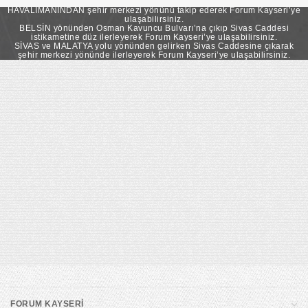
takip ederek Forum Kayseri’ye ulaşabilirsiniz.
HAVALİMANINDAN şehir merkezi yönünü takip ederek Forum Kayseri’ye
ulaşabilirsiniz.
BELSİN yönünden Osman Kavuncu Bulvarı’na çıkıp Sivas Caddesi
istikametine düz ilerleyerek Forum Kayseri’ye ulaşabilirsiniz.
SİVAS ve MALATYA yolu yönünden gelirken Sivas Caddesine çıkarak
şehir merkezi yönünde ilerleyerek Forum Kayseri’ye ulaşabilirsiniz.
FORUM KAYSERİ