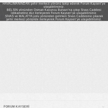
takip ederek Forum Kayseri’ye ulaşabilirsiniz.
HAVALİMANINDAN şehir merkezi yönünü takip ederek Forum Kayseri’ye
ulaşabilirsiniz.
BELSİN yönünden Osman Kavuncu Bulvarı’na çıkıp Sivas Caddesi
istikametine düz ilerleyerek Forum Kayseri’ye ulaşabilirsiniz.
SİVAS ve MALATYA yolu yönünden gelirken Sivas Caddesine çıkarak
şehir merkezi yönünde ilerleyerek Forum Kayseri’ye ulaşabilirsiniz.
FORUM KAYSERİ