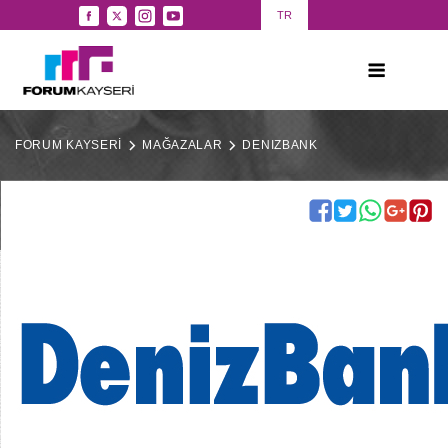
TR
FORUM KAYSERİ
MAĞAZALAR
DENIZBANK