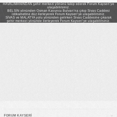
takip ederek Forum Kayseri’ye ulaşabilirsiniz.
HAVALİMANINDAN şehir merkezi yönünü takip ederek Forum Kayseri’ye
ulaşabilirsiniz.
BELSİN yönünden Osman Kavuncu Bulvarı’na çıkıp Sivas Caddesi
istikametine düz ilerleyerek Forum Kayseri’ye ulaşabilirsiniz.
SİVAS ve MALATYA yolu yönünden gelirken Sivas Caddesine çıkarak
şehir merkezi yönünde ilerleyerek Forum Kayseri’ye ulaşabilirsiniz.
FORUM KAYSERİ