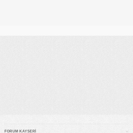
takip ederek Forum Kayseri’ye ulaşabilirsiniz.
HAVALİMANINDAN şehir merkezi yönünü takip ederek Forum Kayseri’ye
ulaşabilirsiniz.
BELSİN yönünden Osman Kavuncu Bulvarı’na çıkıp Sivas Caddesi
istikametine düz ilerleyerek Forum Kayseri’ye ulaşabilirsiniz.
SİVAS ve MALATYA yolu yönünden gelirken Sivas Caddesine çıkarak
şehir merkezi yönünde ilerleyerek Forum Kayseri’ye ulaşabilirsiniz.
FORUM KAYSERİ