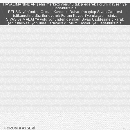
takip ederek Forum Kayseri’ye ulaşabilirsiniz.
HAVALİMANINDAN şehir merkezi yönünü takip ederek Forum Kayseri’ye
ulaşabilirsiniz.
BELSİN yönünden Osman Kavuncu Bulvarı’na çıkıp Sivas Caddesi
istikametine düz ilerleyerek Forum Kayseri’ye ulaşabilirsiniz.
SİVAS ve MALATYA yolu yönünden gelirken Sivas Caddesine çıkarak
şehir merkezi yönünde ilerleyerek Forum Kayseri’ye ulaşabilirsiniz.
FORUM KAYSERİ