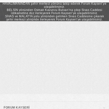
takip ederek Forum Kayseri’ye ulaşabilirsiniz.
HAVALİMANINDAN şehir merkezi yönünü takip ederek Forum Kayseri’ye
ulaşabilirsiniz.
BELSİN yönünden Osman Kavuncu Bulvarı’na çıkıp Sivas Caddesi
istikametine düz ilerleyerek Forum Kayseri’ye ulaşabilirsiniz.
SİVAS ve MALATYA yolu yönünden gelirken Sivas Caddesine çıkarak
şehir merkezi yönünde ilerleyerek Forum Kayseri’ye ulaşabilirsiniz.
FORUM KAYSERİ