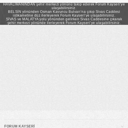
takip ederek Forum Kayseri’ye ulaşabilirsiniz.
HAVALİMANINDAN şehir merkezi yönünü takip ederek Forum Kayseri’ye
ulaşabilirsiniz.
BELSİN yönünden Osman Kavuncu Bulvarı’na çıkıp Sivas Caddesi
istikametine düz ilerleyerek Forum Kayseri’ye ulaşabilirsiniz.
SİVAS ve MALATYA yolu yönünden gelirken Sivas Caddesine çıkarak
şehir merkezi yönünde ilerleyerek Forum Kayseri’ye ulaşabilirsiniz.
FORUM KAYSERİ