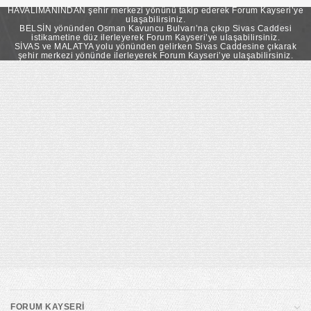
takip ederek Forum Kayseri’ye ulaşabilirsiniz.
HAVALİMANINDAN şehir merkezi yönünü takip ederek Forum Kayseri’ye
ulaşabilirsiniz.
BELSİN yönünden Osman Kavuncu Bulvarı’na çıkıp Sivas Caddesi
istikametine düz ilerleyerek Forum Kayseri’ye ulaşabilirsiniz.
SİVAS ve MALATYA yolu yönünden gelirken Sivas Caddesine çıkarak
şehir merkezi yönünde ilerleyerek Forum Kayseri’ye ulaşabilirsiniz.
FORUM KAYSERİ