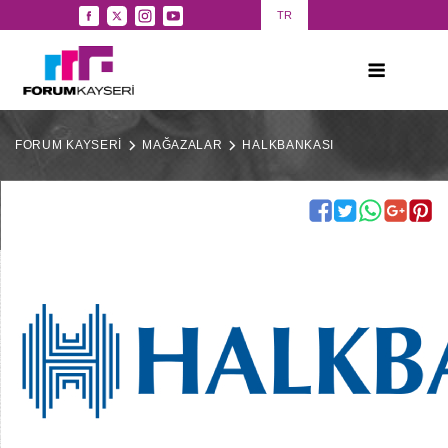
TR
FORUM KAYSERİ
MAĞAZALAR
HALKBANKASI