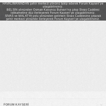
takip ederek Forum Kayseri’ye ulaşabilirsiniz.
HAVALİMANINDAN şehir merkezi yönünü takip ederek Forum Kayseri’ye
ulaşabilirsiniz.
BELSİN yönünden Osman Kavuncu Bulvarı’na çıkıp Sivas Caddesi
istikametine düz ilerleyerek Forum Kayseri’ye ulaşabilirsiniz.
SİVAS ve MALATYA yolu yönünden gelirken Sivas Caddesine çıkarak
şehir merkezi yönünde ilerleyerek Forum Kayseri’ye ulaşabilirsiniz.
FORUM KAYSERİ