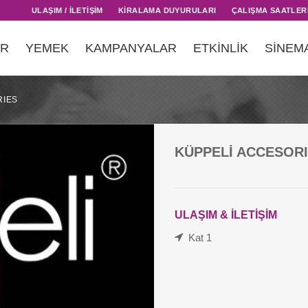
ULAŞIM / İLETİŞİM
KİRALAMA DUYURULARI
ÇALIŞMA SAATLER
AR
YEMEK
KAMPANYALAR
ETKİNLİK
SİNEM
RIES
KÜPPELİ ACCESOR
ULAŞIM & İLETİŞİM
Kat 1