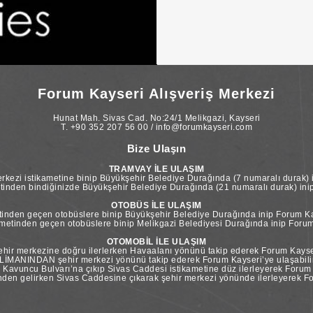
Forum Kayseri Alışveriş Merkezi
Hunat Mah. Sivas Cad. No:24/1 Melikgazi, Kayseri
T. +90 352 207 56 00 / info@forumkayseri.com
Bize Ulaşın
TRAMVAY İLE ULAŞIM
kezi istikametine binip Büyükşehir Belediye Durağında (7 numaralı durak) i
tinden bindiğinizde Büyükşehir Belediye Durağında (21 numaralı durak) inip 
OTOBÜS İLE ULAŞIM
inden geçen otobüslere binip Büyükşehir Belediye Durağında inip Forum Kay
etinden geçen otobüslere binip Melikgazi Belediyesi Durağında inip Forum 
OTOMOBİL İLE ULAŞIM
ir merkezine doğru ilerlerken Havaalanı yönünü takip ederek Forum Kayseri
İMANINDAN şehir merkezi yönünü takip ederek Forum Kayseri’ye ulaşabilir
vuncu Bulvarı’na çıkıp Sivas Caddesi istikametine düz ilerleyerek Forum Ka
n gelirken Sivas Caddesine çıkarak şehir merkezi yönünde ilerleyerek For