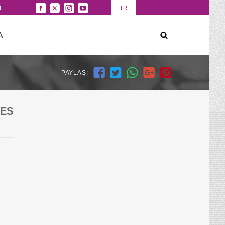
İ
TR
A
PAYLAŞ:
IES