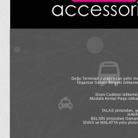
Doğu Terminali durağı’ndan şehir mer
Organize Sanayi Bölgesi istikame
Sivas Caddesi istikamet
Mustafa Kemal Paşa istikam
TALAS yönünden, şeh
HAVAL
BELSİN yönünden Osman Ka
SİVAS ve MALATYA yolu yönünde