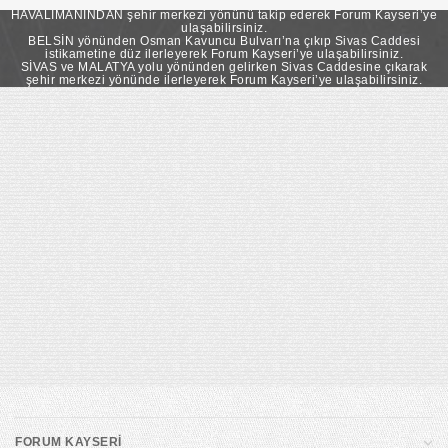
takip ederek Forum Kayseri’ye ulaşabilirsiniz.
HAVALİMANINDAN şehir merkezi yönünü takip ederek Forum Kayseri’ye
ulaşabilirsiniz.
BELSİN yönünden Osman Kavuncu Bulvarı’na çıkıp Sivas Caddesi
istikametine düz ilerleyerek Forum Kayseri’ye ulaşabilirsiniz.
SİVAS ve MALATYA yolu yönünden gelirken Sivas Caddesine çıkarak
şehir merkezi yönünde ilerleyerek Forum Kayseri’ye ulaşabilirsiniz.
FORUM KAYSERİ