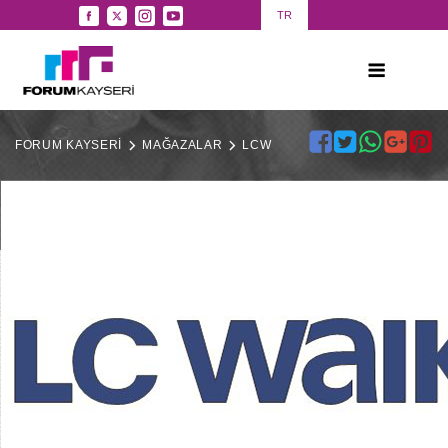
TR
FORUM KAYSERİ
MAĞAZALAR
LCW