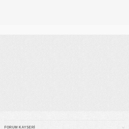
takip ederek Forum Kayseri’ye ulaşabilirsiniz.
HAVALİMANINDAN şehir merkezi yönünü takip ederek Forum Kayseri’ye
ulaşabilirsiniz.
BELSİN yönünden Osman Kavuncu Bulvarı’na çıkıp Sivas Caddesi
istikametine düz ilerleyerek Forum Kayseri’ye ulaşabilirsiniz.
SİVAS ve MALATYA yolu yönünden gelirken Sivas Caddesine çıkarak
şehir merkezi yönünde ilerleyerek Forum Kayseri’ye ulaşabilirsiniz.
FORUM KAYSERİ