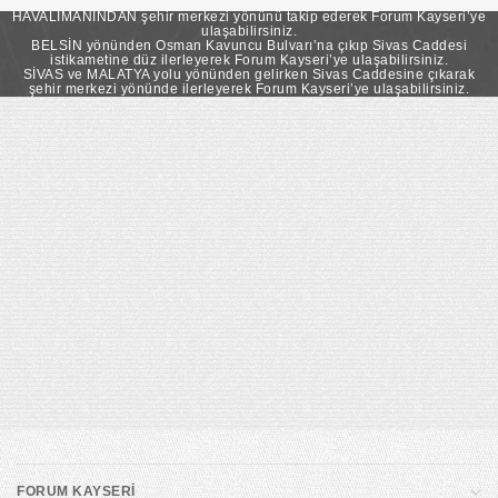
takip ederek Forum Kayseri’ye ulaşabilirsiniz.
HAVALİMANINDAN şehir merkezi yönünü takip ederek Forum Kayseri’ye
ulaşabilirsiniz.
BELSİN yönünden Osman Kavuncu Bulvarı’na çıkıp Sivas Caddesi
istikametine düz ilerleyerek Forum Kayseri’ye ulaşabilirsiniz.
SİVAS ve MALATYA yolu yönünden gelirken Sivas Caddesine çıkarak
şehir merkezi yönünde ilerleyerek Forum Kayseri’ye ulaşabilirsiniz.
FORUM KAYSERİ