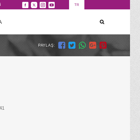
İ
TR
A
PAYLAŞ:
41