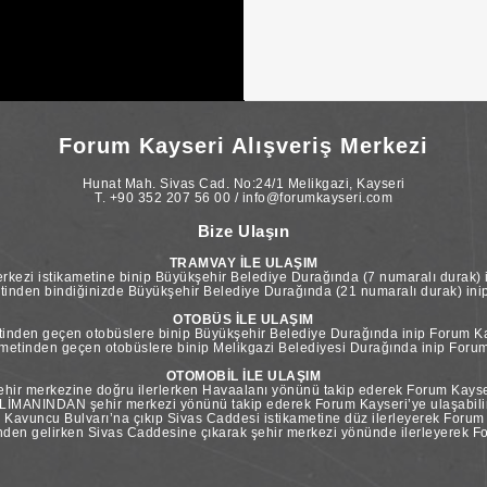
Forum Kayseri Alışveriş Merkezi
Hunat Mah. Sivas Cad. No:24/1 Melikgazi, Kayseri
T. +90 352 207 56 00 / info@forumkayseri.com
Bize Ulaşın
TRAMVAY İLE ULAŞIM
kezi istikametine binip Büyükşehir Belediye Durağında (7 numaralı durak) i
tinden bindiğinizde Büyükşehir Belediye Durağında (21 numaralı durak) inip 
OTOBÜS İLE ULAŞIM
inden geçen otobüslere binip Büyükşehir Belediye Durağında inip Forum Kay
etinden geçen otobüslere binip Melikgazi Belediyesi Durağında inip Forum 
OTOMOBİL İLE ULAŞIM
ir merkezine doğru ilerlerken Havaalanı yönünü takip ederek Forum Kayseri
İMANINDAN şehir merkezi yönünü takip ederek Forum Kayseri’ye ulaşabilir
vuncu Bulvarı’na çıkıp Sivas Caddesi istikametine düz ilerleyerek Forum Ka
n gelirken Sivas Caddesine çıkarak şehir merkezi yönünde ilerleyerek For