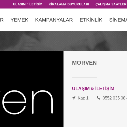
ULAŞIM / İLETİŞİM
KİRALAMA DUYURULARI
ÇALIŞMA SAATLER
AR
YEMEK
KAMPANYALAR
ETKİNLİK
SİNEM
MORVEN
ULAŞIM & İLETİŞİM
Kat: 1
0552 035 08 