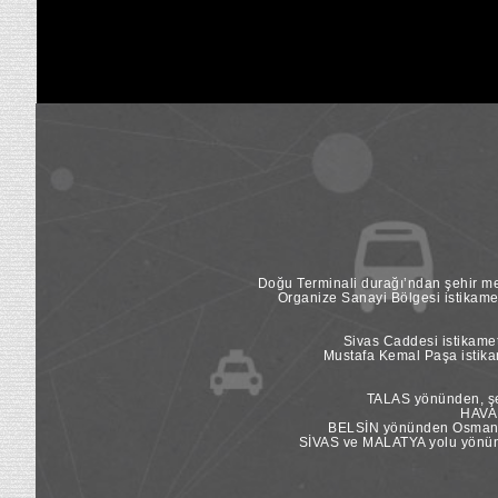
Doğu Terminali durağı’ndan şehir mer
Organize Sanayi Bölgesi istikame
Sivas Caddesi istikamet
Mustafa Kemal Paşa istikam
TALAS yönünden, şeh
HAVAL
BELSİN yönünden Osman Ka
SİVAS ve MALATYA yolu yönünde