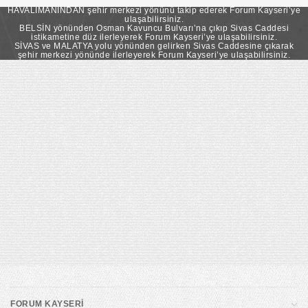
takip ederek Forum Kayseri’ye ulaşabilirsiniz.
HAVALİMANINDAN şehir merkezi yönünü takip ederek Forum Kayseri’ye
ulaşabilirsiniz.
BELSİN yönünden Osman Kavuncu Bulvarı’na çıkıp Sivas Caddesi
istikametine düz ilerleyerek Forum Kayseri’ye ulaşabilirsiniz.
SİVAS ve MALATYA yolu yönünden gelirken Sivas Caddesine çıkarak
şehir merkezi yönünde ilerleyerek Forum Kayseri’ye ulaşabilirsiniz.
FORUM KAYSERİ