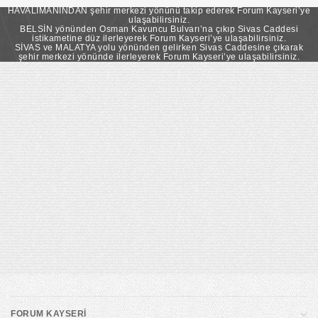
takip ederek Forum Kayseri’ye ulaşabilirsiniz.
HAVALİMANINDAN şehir merkezi yönünü takip ederek Forum Kayseri’ye
ulaşabilirsiniz.
BELSİN yönünden Osman Kavuncu Bulvarı’na çıkıp Sivas Caddesi
istikametine düz ilerleyerek Forum Kayseri’ye ulaşabilirsiniz.
SİVAS ve MALATYA yolu yönünden gelirken Sivas Caddesine çıkarak
şehir merkezi yönünde ilerleyerek Forum Kayseri’ye ulaşabilirsiniz.
FORUM KAYSERİ