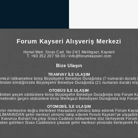
Forum Kayseri Alışveriş Merkezi
Hunat Mah. Sivas Cad. No:24/1 Melikgazi, Kayseri
T. +90 352 207 56 00 / info@forumkayseri.com
Bize Ulaşın
TRAMVAY İLE ULAŞIM
kezi istikametine binip Büyükşehir Belediye Durağında (7 numaralı durak) i
tinden bindiğinizde Büyükşehir Belediye Durağında (21 numaralı durak) inip 
OTOBÜS İLE ULAŞIM
inden geçen otobüslere binip Büyükşehir Belediye Durağında inip Forum Kay
etinden geçen otobüslere binip Melikgazi Belediyesi Durağında inip Forum 
OTOMOBİL İLE ULAŞIM
ir merkezine doğru ilerlerken Havaalanı yönünü takip ederek Forum Kayseri
İMANINDAN şehir merkezi yönünü takip ederek Forum Kayseri’ye ulaşabilir
vuncu Bulvarı’na çıkıp Sivas Caddesi istikametine düz ilerleyerek Forum Ka
n gelirken Sivas Caddesine çıkarak şehir merkezi yönünde ilerleyerek For