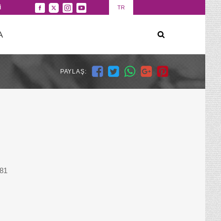
İ
TR
A
PAYLAŞ:
 81