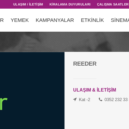
ULAŞIM / İLETİŞİM
KİRALAMA DUYURULARI
ÇALIŞMA SAATLER
AR
YEMEK
KAMPANYALAR
ETKİNLİK
SİNEM
REEDER
ULAŞIM & İLETİŞİM
Kat -2
0352 232 33