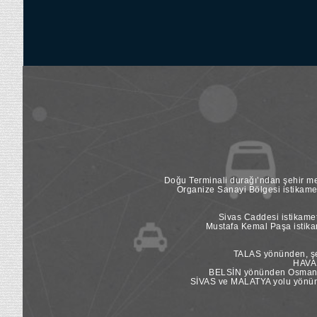
Doğu Terminali durağı’ndan şehir mer
Organize Sanayi Bölgesi istikame
Sivas Caddesi istikamet
Mustafa Kemal Paşa istikam
TALAS yönünden, şeh
HAVAL
BELSİN yönünden Osman Ka
SİVAS ve MALATYA yolu yönünde