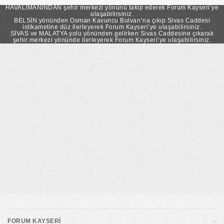
takip ederek Forum Kayseri’ye ulaşabilirsiniz.
HAVALİMANINDAN şehir merkezi yönünü takip ederek Forum Kayseri’ye
ulaşabilirsiniz.
BELSİN yönünden Osman Kavuncu Bulvarı’na çıkıp Sivas Caddesi
istikametine düz ilerleyerek Forum Kayseri’ye ulaşabilirsiniz.
SİVAS ve MALATYA yolu yönünden gelirken Sivas Caddesine çıkarak
şehir merkezi yönünde ilerleyerek Forum Kayseri’ye ulaşabilirsiniz.
FORUM KAYSERİ