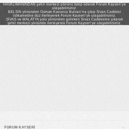
takip ederek Forum Kayseri’ye ulaşabilirsiniz.
HAVALİMANINDAN şehir merkezi yönünü takip ederek Forum Kayseri’ye
ulaşabilirsiniz.
BELSİN yönünden Osman Kavuncu Bulvarı’na çıkıp Sivas Caddesi
istikametine düz ilerleyerek Forum Kayseri’ye ulaşabilirsiniz.
SİVAS ve MALATYA yolu yönünden gelirken Sivas Caddesine çıkarak
şehir merkezi yönünde ilerleyerek Forum Kayseri’ye ulaşabilirsiniz.
FORUM KAYSERİ