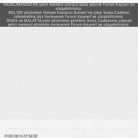
takip ederek Forum Kayseri’ye ulaşabilirsiniz.
HAVALİMANINDAN şehir merkezi yönünü takip ederek Forum Kayseri’ye
ulaşabilirsiniz.
BELSİN yönünden Osman Kavuncu Bulvarı’na çıkıp Sivas Caddesi
istikametine düz ilerleyerek Forum Kayseri’ye ulaşabilirsiniz.
SİVAS ve MALATYA yolu yönünden gelirken Sivas Caddesine çıkarak
şehir merkezi yönünde ilerleyerek Forum Kayseri’ye ulaşabilirsiniz.
FORUM KAYSERİ