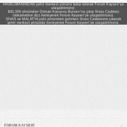
takip ederek Forum Kayseri’ye ulaşabilirsiniz.
HAVALİMANINDAN şehir merkezi yönünü takip ederek Forum Kayseri’ye
ulaşabilirsiniz.
BELSİN yönünden Osman Kavuncu Bulvarı’na çıkıp Sivas Caddesi
istikametine düz ilerleyerek Forum Kayseri’ye ulaşabilirsiniz.
SİVAS ve MALATYA yolu yönünden gelirken Sivas Caddesine çıkarak
şehir merkezi yönünde ilerleyerek Forum Kayseri’ye ulaşabilirsiniz.
FORUM KAYSERİ