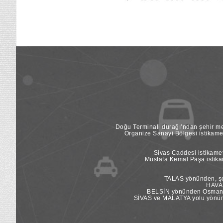
Doğu Terminali durağı’ndan şehir mer
Organize Sanayi Bölgesi istikame
Sivas Caddesi istikamet
Mustafa Kemal Paşa istikam
TALAS yönünden, şeh
HAVAL
BELSİN yönünden Osman Ka
SİVAS ve MALATYA yolu yönünde