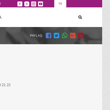
İ
TR
A
PAYLAŞ:
9 21 22