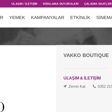
ULAŞIM / İLETİŞİM
KİRALAMA DUYURULARI
ÇALIŞMA SAATLER
AR
YEMEK
KAMPANYALAR
ETKİNLİK
SİNEM
VAKKO BOUTIQUE
ULAŞIM & İLETİŞİM
Zemin Kat
0352 21