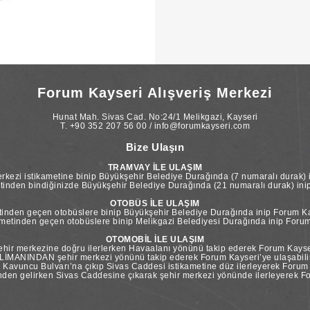
Forum Kayseri Alışveriş Merkezi
Hunat Mah. Sivas Cad. No:24/1 Melikgazi, Kayseri
T. +90 352 207 56 00 / info@forumkayseri.com
Bize Ulaşın
TRAMVAY İLE ULAŞIM
kezi istikametine binip Büyükşehir Belediye Durağında (7 numaralı durak) i
tinden bindiğinizde Büyükşehir Belediye Durağında (21 numaralı durak) inip 
OTOBÜS İLE ULAŞIM
inden geçen otobüslere binip Büyükşehir Belediye Durağında inip Forum Kay
etinden geçen otobüslere binip Melikgazi Belediyesi Durağında inip Forum 
OTOMOBİL İLE ULAŞIM
ir merkezine doğru ilerlerken Havaalanı yönünü takip ederek Forum Kayseri
İMANINDAN şehir merkezi yönünü takip ederek Forum Kayseri’ye ulaşabilir
vuncu Bulvarı’na çıkıp Sivas Caddesi istikametine düz ilerleyerek Forum Ka
n gelirken Sivas Caddesine çıkarak şehir merkezi yönünde ilerleyerek For