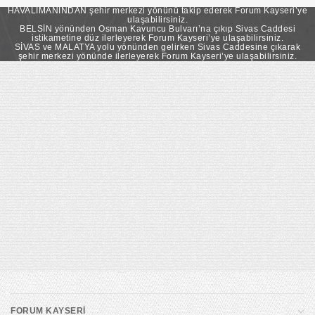
takip ederek Forum Kayseri’ye ulaşabilirsiniz.
HAVALİMANINDAN şehir merkezi yönünü takip ederek Forum Kayseri’ye
ulaşabilirsiniz.
BELSİN yönünden Osman Kavuncu Bulvarı’na çıkıp Sivas Caddesi
istikametine düz ilerleyerek Forum Kayseri’ye ulaşabilirsiniz.
SİVAS ve MALATYA yolu yönünden gelirken Sivas Caddesine çıkarak
şehir merkezi yönünde ilerleyerek Forum Kayseri’ye ulaşabilirsiniz.
FORUM KAYSERİ