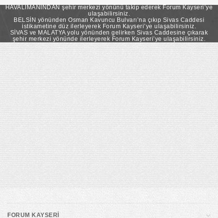
takip ederek Forum Kayseri’ye ulaşabilirsiniz.
HAVALİMANINDAN şehir merkezi yönünü takip ederek Forum Kayseri’ye
ulaşabilirsiniz.
BELSİN yönünden Osman Kavuncu Bulvarı’na çıkıp Sivas Caddesi
istikametine düz ilerleyerek Forum Kayseri’ye ulaşabilirsiniz.
SİVAS ve MALATYA yolu yönünden gelirken Sivas Caddesine çıkarak
şehir merkezi yönünde ilerleyerek Forum Kayseri’ye ulaşabilirsiniz.
FORUM KAYSERİ